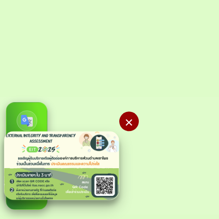
×
ก-
ก
ก+