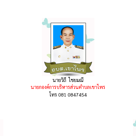
นายวิถี ไชยมณี
นายกองค์การบริหารส่วนตำบล
เขาไพร
โทร 081 0847454